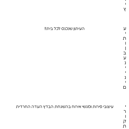
ס
י
ק
052-7601990 | 053-5431009
עובדיה 10
ץ
ע
העיתון שנכנס לכל בית!!
ע
י
ו
ת
ד
ו
ע
ן
ל
ב
ה
ע
ע
ס
נ
ק
י
י
נ
י
info@b6450358.co.il
02-6450358
ם
י
עיצובי פירות ומגשי אירוח בהשגחת הבדץ העדה החרדית
ע
ר
ו
ו
ד
ק
ע
ת
ל