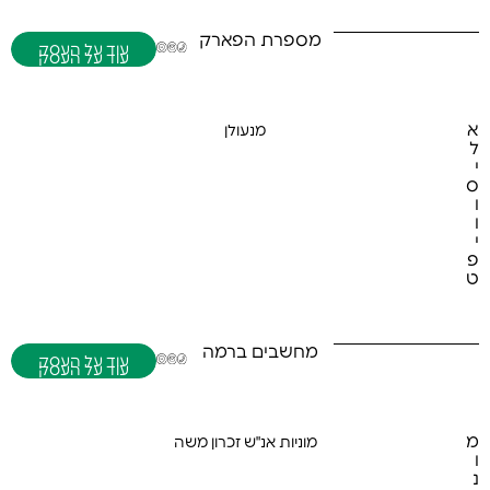
מספרת הפארק
(058) 423-3144
ירמיהו הנביא 24ג' רמה ג'1 בית שמש
misparathp@gmail.com
עוד על העסק
א
מנעולן
ע
ל
ו
י
ד
ס
ע
ו
ל
ו
ה
ע
י
ס
פ
ק
(052) 765-0145
ט
מחשבים ברמה
(054) 242-7062
יונה בן אמיתי 3 רמה ג' בית שמש
David@pcbarama.com
עוד על העסק
מ
מוניות אנ"ש זכרון משה
ע
ו
ו
נ
ד