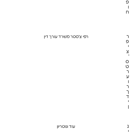
פ
ה
ע
ו
ס
ח
052-7125888 | 077-4060373
a0527125888@gmail.com
ק
ר
רפי צ'סטר משרד עורך דין
ע
פ
ו
י
ד
צ
ע
'
ל
ס
ה
ע
ט
ס
ר
ק
ע
ו
ר
ך
ד
י
(054) 550-2848
ן
ג
עוד ונוטריון
ע
י