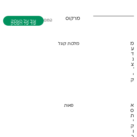
מרקוס
אביי 25 רמה ד'
02-6200500
r6200500@gmail.com
עוד על העסק
מ
מלכות קוגל
ע
ע
ו
ד
ד
נ
ע
צ
ל
'
ה
ע
י
ס
ק
(054) 848-4984
בית שמש
ק
א
פאות
ע
ס
ו
ת
ד
י
ע
ק
ל
ו
ה
ע
ר