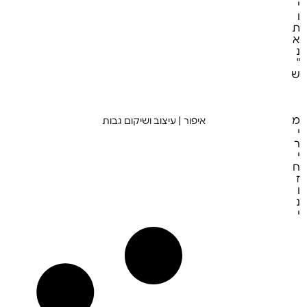
י
ע
ו
ל
ת
ה
ע
א
ס
נ
ק
"
*9549 072-3167888
ש
מ
איפור | עיצוב ושיקום גבות
ע
י
ו
ר
ד
י
ע
ח
ל
ז
ה
ע
ו
ס
נ
ק
(052) 716-6964
רב המנונא 8- ד2
m0527166964@gmail.com
י