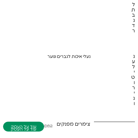
ו
ל
ד
ת
ע
ב
ל
נ
ה
ע
ד
ס
ר
054-6493700 | 02-6222699
gilatbin@gmail.com
ק
נ
נעלי איכות לגברים ונוער
ע
ע
ו
ל
ד
י
ע
ט
ל
ו
ה
ע
ר
ס
י
ק
נ
(079) 705-0012
קניון השדרה , קומת כניסה (קומה 3 במעלית)
ו
צימרים מפנקים
050-3572111 | 052-7177342
עפולה
a0527177342@gmail.com
עוד על העסק