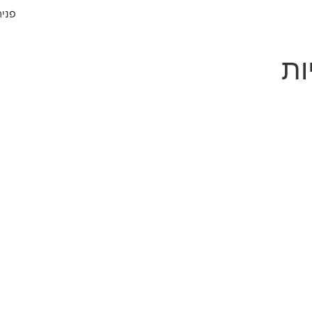
פניה
ות